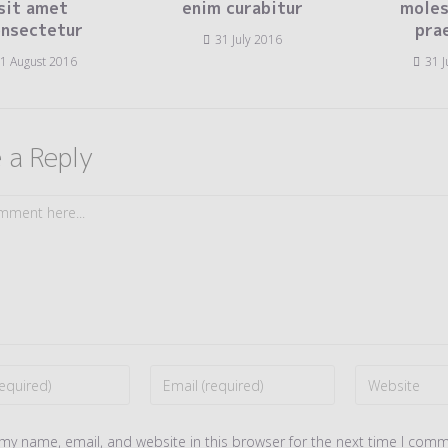
sit amet
enim curabitur
moles
onsectetur
pra
31 July 2016
1 August 2016
31 J
 a Reply
Enter
Enter
your
your
my name, email, and website in this browser for the next time I comm
email
website