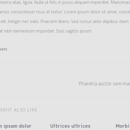
 viverra vitae, ligula. Nulla ut felis in purus aliquam imperdiet. Maecena
vamus consectetuer risus et tortor. Lorem ipsum dolor sit amet, cons
 elit. Integer nec odio. Praesent libero. Sed cursus ante dapibus diam. 
at nibh elementum imperdiet. Duis sagittis ipsum.
DAYS
Pharetra auctor sem ma
IGHT ALSO LIKE
m ipsum dolor
Ultrices ultrices
Morbi