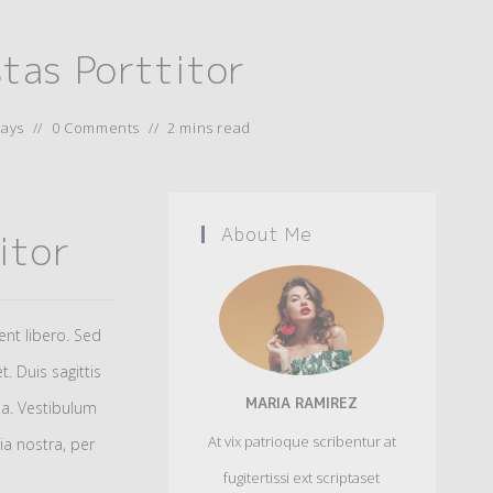
stas Porttitor
days
0 Comments
2 mins read
About Me
itor
ent libero. Sed
. Duis sagittis
MARIA RAMIREZ
sa. Vestibulum
At vix patrioque scribentur at
ia nostra, per
fugitertissi ext scriptaset