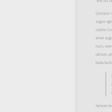
Quisque c
augue eget
cubilia Cu
amet augu
nunc, vive
ultrices u
Nulla facili
Aenean lec