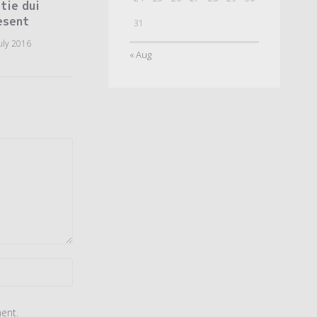
tie dui
esent
31
uly 2016
« Aug
ent.