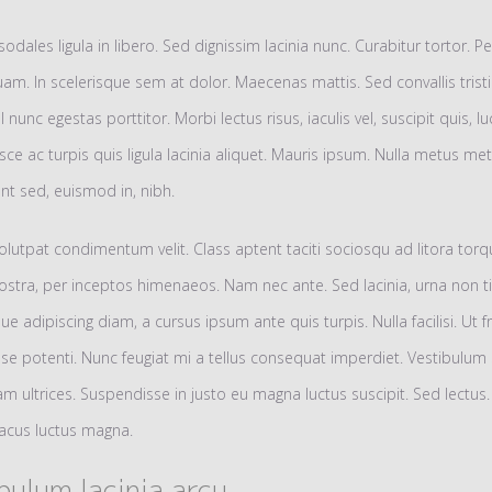
sodales ligula in libero. Sed dignissim lacinia nunc. Curabitur tortor. P
m. In scelerisque sem at dolor. Maecenas mattis. Sed convallis trist
el nunc egestas porttitor. Morbi lectus risus, iaculis vel, suscipit quis, l
ce ac turpis quis ligula lacinia aliquet. Mauris ipsum. Nulla metus me
dunt sed, euismod in, nibh.
lutpat condimentum velit. Class aptent taciti sociosqu ad litora tor
stra, per inceptos himenaeos. Nam nec ante. Sed lacinia, urna non ti
ue adipiscing diam, a cursus ipsum ante quis turpis. Nulla facilisi. Ut fri
e potenti. Nunc feugiat mi a tellus consequat imperdiet. Vestibulum 
m ultrices. Suspendisse in justo eu magna luctus suscipit. Sed lectus.
acus luctus magna.
bulum lacinia arcu