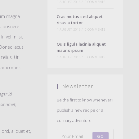
1 AUGUST 2016
/
0 COMMENTS
rdum magna
Cras metus sed aliquet
risus a tortor
es posuere
1 AUGUST 2016
/
0 COMMENTS
In vel mi sit
Quis ligula lacinia aliquet
 Donec lacus
mauris ipsum
tellus. Ut
1 AUGUST 2016
/
0 COMMENTS
ullamcorper.
Newsletter
eger id
Be the first to know whenever I
 sit amet,
publish a new recipe or a
culinary adventure!
orci, aliquet et,
GO