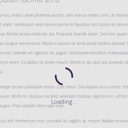
ursus, metus vitae pharetra auctor, sem massa mattis sem, at inte
 diam. Vestibulum ante ipsum primis in faucibus orci luctus et ultric
rae; Morbi lacinia molestie dui. Praesent blandit dolor. Sed non quam. 
e congue elementum. Morbi in ipsum sit amet pede facilisis laoreet.
rra nec, blandit vel, egestas et, augue. Vestibulum tincidunt malesuada 
ltrices enim. Curabitur sit amet mauris. Morbi in dui quis est pulvinar 
si.
Integer lacinia sollicitudin massa. Cras metus. Sed aliquet risus a tortor. Int
quam. Morbi mi. Quisque nisl felis, venenatis tristique, dignissim in, ultrices
Loading...
augue. Proin sodales libero eget ante.
tus elit, fermentum non, convallis id, sagittis at, neque. Nullam mauris 