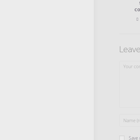
c
Leave
Comment
Enter
your
Save 
name