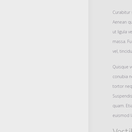
Curabitur 
Aenean qua
ut ligula v
massa. Fus
vel, tinci
Quisque vo
conubia no
tortor neq
Suspendiss
quam. Etia
euismod l
Vesti