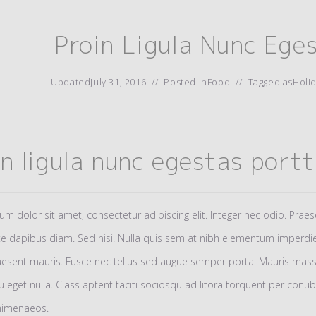
Proin Ligula Nunc Ege
Updated
July 31, 2016
Posted in
Food
Tagged as
Holi
in ligula nunc egestas portt
m dolor sit amet, consectetur adipiscing elit. Integer nec odio. Praes
e dapibus diam. Sed nisi. Nulla quis sem at nibh elementum imperdiet
aesent mauris. Fusce nec tellus sed augue semper porta. Mauris mas
cu eget nulla. Class aptent taciti sociosqu ad litora torquent per conub
himenaeos.