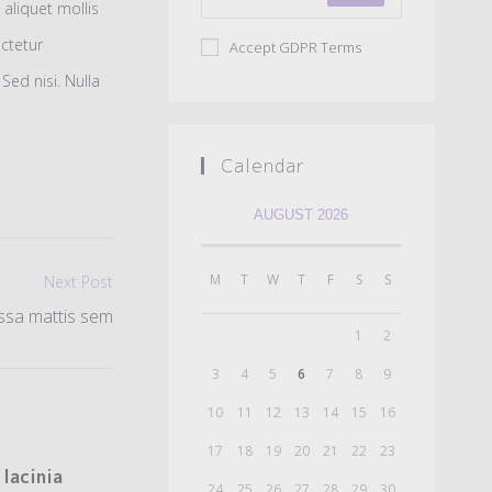
s aliquet mollis
ectetur
Accept GDPR Terms
Sed nisi. Nulla
Calendar
AUGUST 2026
M
T
W
T
F
S
S
Next Post
ssa mattis sem
1
2
3
4
5
6
7
8
9
10
11
12
13
14
15
16
17
18
19
20
21
22
23
 lacinia
24
25
26
27
28
29
30