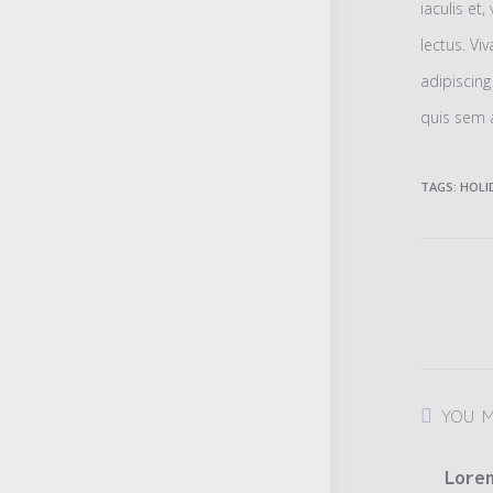
iaculis et,
lectus. Vi
adipiscing
quis sem 
TAGS
:
HOLI
Read
more
articles
YOU M
Lore