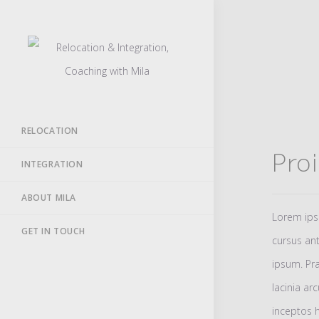
Skip
to
content
RELOCATION
Pro
INTEGRATION
ABOUT MILA
Lorem ipsu
GET IN TOUCH
cursus ant
ipsum. Pr
lacinia ar
inceptos 