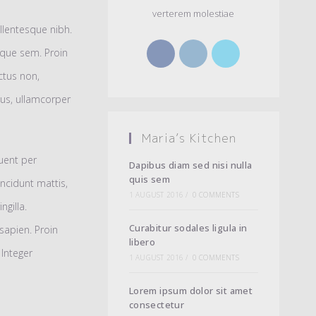
verterem molestiae
ellentesque nibh.
Opens
Opens
Opens
ique sem. Proin
in
in
in
uctus non,
a
a
a
tus, ullamcorper
new
new
new
Maria’s Kitchen
tab
tab
tab
quent per
Dapibus diam sed nisi nulla
quis sem
ncidunt mattis,
1 AUGUST 2016
/
0 COMMENTS
ngilla.
Curabitur sodales ligula in
sapien. Proin
libero
 Integer
1 AUGUST 2016
/
0 COMMENTS
Lorem ipsum dolor sit amet
consectetur