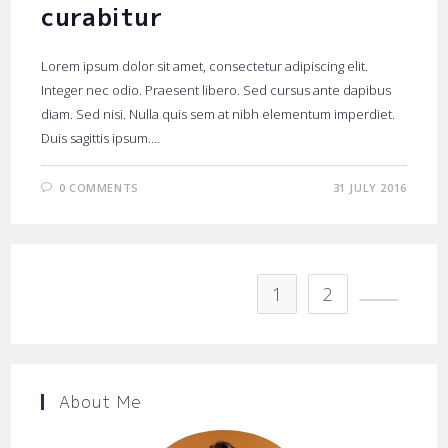
curabitur
Lorem ipsum dolor sit amet, consectetur adipiscing elit.
Integer nec odio. Praesent libero. Sed cursus ante dapibus
diam. Sed nisi. Nulla quis sem at nibh elementum imperdiet.
Duis sagittis ipsum.…
0 COMMENTS
31 JULY 2016
1
2
Go to the
About Me