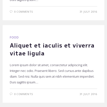
0 COMMENTS
31 JULY 2016
FOOD
Aliquet et iaculis et viverra
vitae ligula
Lorem ipsum dolor sit amet, consectetur adipiscing elit.
Integer nec odio. Praesent libero. Sed cursus ante dapibus
diam. Sed nisi. Nulla quis sem at nibh elementum imperdiet.
Duis sagittis ipsum.…
0 COMMENTS
31 JULY 2016