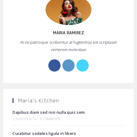
MARIA RAMIREZ
At vix patrioque scribentur at fugitertissi ext scriptaset
verterem molestiae
Opens
Opens
Opens
in
in
in
a
a
a
new
new
new
tab
tab
tab
Maria’s Kitchen
Dapibus diam sed nisi nulla quis sem
1 AUGUST 2016
/
0 COMMENTS
Curabitur sodales ligula in libero