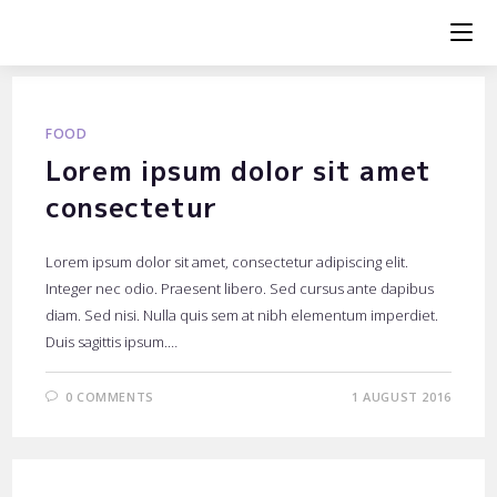
Skip
to
content
FOOD
Lorem ipsum dolor sit amet
consectetur
Lorem ipsum dolor sit amet, consectetur adipiscing elit.
Integer nec odio. Praesent libero. Sed cursus ante dapibus
diam. Sed nisi. Nulla quis sem at nibh elementum imperdiet.
Duis sagittis ipsum.…
0 COMMENTS
1 AUGUST 2016