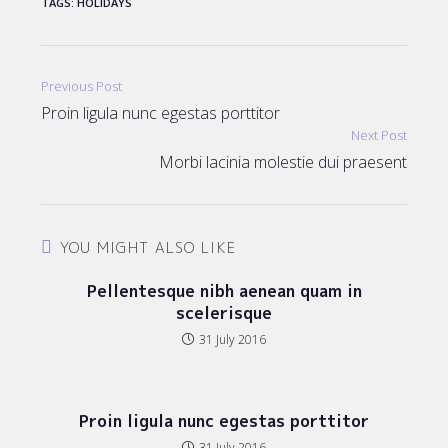
TAGS
:
HOLIDAYS
Read
Previous Post
more
Proin ligula nunc egestas porttitor
articles
Next Post
Morbi lacinia molestie dui praesent
YOU MIGHT ALSO LIKE
Pellentesque nibh aenean quam in
scelerisque
31 July 2016
Proin ligula nunc egestas porttitor
31 July 2016