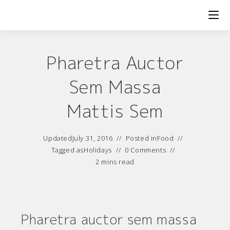
Skip
to
content
Pharetra Auctor
Sem Massa
Mattis Sem
Updated
July 31, 2016
Posted in
Food
Tagged as
Holidays
0 Comments
2 mins read
Pharetra auctor sem massa