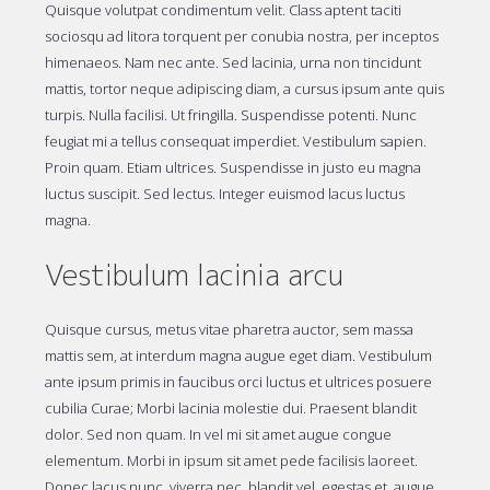
Quisque volutpat condimentum velit. Class aptent taciti
sociosqu ad litora torquent per conubia nostra, per inceptos
himenaeos. Nam nec ante. Sed lacinia, urna non tincidunt
mattis, tortor neque adipiscing diam, a cursus ipsum ante quis
turpis. Nulla facilisi. Ut fringilla. Suspendisse potenti. Nunc
feugiat mi a tellus consequat imperdiet. Vestibulum sapien.
Proin quam. Etiam ultrices. Suspendisse in justo eu magna
luctus suscipit. Sed lectus. Integer euismod lacus luctus
magna.
Vestibulum lacinia arcu
Quisque cursus, metus vitae pharetra auctor, sem massa
mattis sem, at interdum magna augue eget diam. Vestibulum
ante ipsum primis in faucibus orci luctus et ultrices posuere
cubilia Curae; Morbi lacinia molestie dui. Praesent blandit
dolor. Sed non quam. In vel mi sit amet augue congue
elementum. Morbi in ipsum sit amet pede facilisis laoreet.
Donec lacus nunc, viverra nec, blandit vel, egestas et, augue.