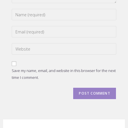
Enter
your
name
Enter
or
your
username
email
to
Enter
address
comment
your
to
website
comment
URL
Save my name, email, and website in this browser for the next
(optional)
time I comment.