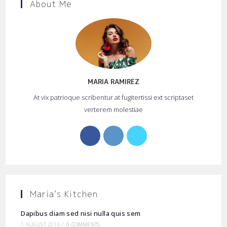
About Me
MARIA RAMIREZ
At vix patrioque scribentur at fugitertissi ext scriptaset
verterem molestiae
Opens
Opens
Opens
in
in
in
a
a
a
new
new
new
tab
tab
tab
Maria’s Kitchen
Dapibus diam sed nisi nulla quis sem
1 AUGUST 2016
/
0 COMMENTS