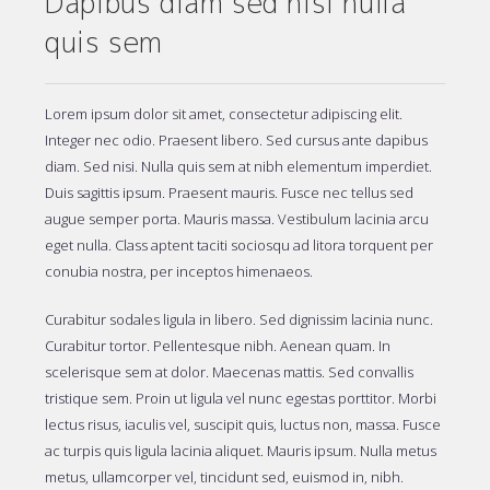
Dapibus diam sed nisi nulla
quis sem
Lorem ipsum dolor sit amet, consectetur adipiscing elit.
Integer nec odio. Praesent libero. Sed cursus ante dapibus
diam. Sed nisi. Nulla quis sem at nibh elementum imperdiet.
Duis sagittis ipsum. Praesent mauris. Fusce nec tellus sed
augue semper porta. Mauris massa. Vestibulum lacinia arcu
eget nulla. Class aptent taciti sociosqu ad litora torquent per
conubia nostra, per inceptos himenaeos.
Curabitur sodales ligula in libero. Sed dignissim lacinia nunc.
Curabitur tortor. Pellentesque nibh. Aenean quam. In
scelerisque sem at dolor. Maecenas mattis. Sed convallis
tristique sem. Proin ut ligula vel nunc egestas porttitor. Morbi
lectus risus, iaculis vel, suscipit quis, luctus non, massa. Fusce
ac turpis quis ligula lacinia aliquet. Mauris ipsum. Nulla metus
metus, ullamcorper vel, tincidunt sed, euismod in, nibh.