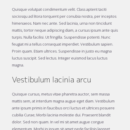
Quisque volutpat condimentum velit. Class aptent taciti
sociosqu ad litora torquent per conubia nostra, per inceptos
himenaeos. Nam nec ante. Sed lacinia, urna non tincidunt
mattis, tortor neque adipiscing diam, a cursus ipsum ante quis
turpis. Nulla facilisi. Ut fringilla. Suspendisse potenti. Nunc
feugiat mi a tellus consequat imperdiet. Vestibulum sapien.
Proin quam. Etiam ultrices. Suspendisse in justo eu magna
luctus suscipit. Sed lectus. Integer euismod lacus luctus
magna.
Vestibulum lacinia arcu
Quisque cursus, metus vitae pharetra auctor, sem massa
mattis sem, at interdum magna augue eget diam. Vestibulum
ante ipsum primis in faucibus orci luctus et ultrices posuere
cubilia Curae; Morbi lacinia molestie dui. Praesent blandit
dolor. Sed non quam. In vel mi sit amet augue congue
elementum. Morbi in ipsum sit amet pede facilisis laoreet.