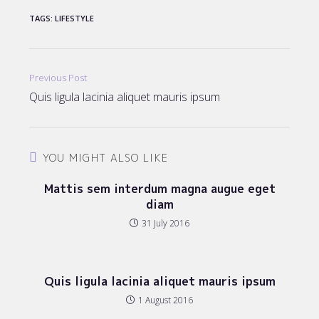
TAGS
:
LIFESTYLE
Read
Previous Post
more
Quis ligula lacinia aliquet mauris ipsum
articles
YOU MIGHT ALSO LIKE
Mattis sem interdum magna augue eget
diam
31 July 2016
Quis ligula lacinia aliquet mauris ipsum
1 August 2016