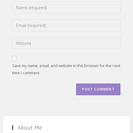
Enter
your
name
Enter
or
your
username
email
to
Enter
address
comment
your
to
website
comment
URL
Save my name, email, and website in this browser for the next
(optional)
time I comment.
About Me