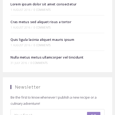
Lorem ipsum dolor sit amet consectetur
1 AUGUST 2016
/
0 COMMENTS
Cras metus sed aliquet risus a tortor
1 AUGUST 2016
/
0 COMMENTS
Quis ligula lacinia aliquet mauris ipsum
1 AUGUST 2016
/
0 COMMENTS
Nulla metus metus ullamcorper vel tincidunt
31 JULY 2016
/
0 COMMENTS
Newsletter
Be the first to know whenever I publish a new recipe or a
culinary adventure!