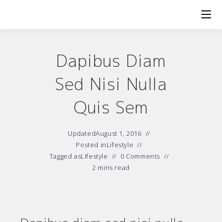
Skip
to
content
Dapibus Diam
Sed Nisi Nulla
Quis Sem
Updated
August 1, 2016
Posted in
Lifestyle
Tagged as
Lifestyle
0 Comments
2 mins read