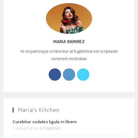
MARIA RAMIREZ
At vix patrioque scribentur at fugitertissi ext scriptaset
verterem molestiae
Opens
Opens
Opens
in
in
in
a
a
a
new
new
new
tab
tab
tab
Maria’s Kitchen
Curabitur sodales ligula in libero
1 AUGUST 2016
/
0 COMMENTS