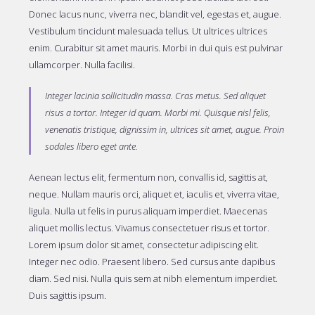
Donec lacus nunc, viverra nec, blandit vel, egestas et, augue.
Vestibulum tincidunt malesuada tellus. Ut ultrices ultrices
enim. Curabitur sit amet mauris. Morbi in dui quis est pulvinar
ullamcorper. Nulla facilisi.
Integer lacinia sollicitudin massa. Cras metus. Sed aliquet
risus a tortor. Integer id quam. Morbi mi. Quisque nisl felis,
venenatis tristique, dignissim in, ultrices sit amet, augue. Proin
sodales libero eget ante.
Aenean lectus elit, fermentum non, convallis id, sagittis at,
neque. Nullam mauris orci, aliquet et, iaculis et, viverra vitae,
ligula. Nulla ut felis in purus aliquam imperdiet. Maecenas
aliquet mollis lectus. Vivamus consectetuer risus et tortor.
Lorem ipsum dolor sit amet, consectetur adipiscing elit.
Integer nec odio. Praesent libero. Sed cursus ante dapibus
diam. Sed nisi. Nulla quis sem at nibh elementum imperdiet.
Duis sagittis ipsum.