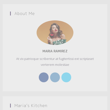
About Me
MARIA RAMIREZ
At vix patrioque scribentur at fugitertissi ext scriptaset
verterem molestiae
Opens
Opens
Opens
in
in
in
a
a
a
new
new
new
tab
tab
tab
Maria’s Kitchen