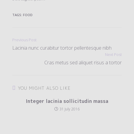
TAGS
:
FOOD
Read
Previous Post
more
Lacinia nunc curabitur tortor pellentesque nibh
articles
Next Post
Cras metus sed aliquet risus a tortor
YOU MIGHT ALSO LIKE
Integer lacinia sollicitudin massa
31 July 2016