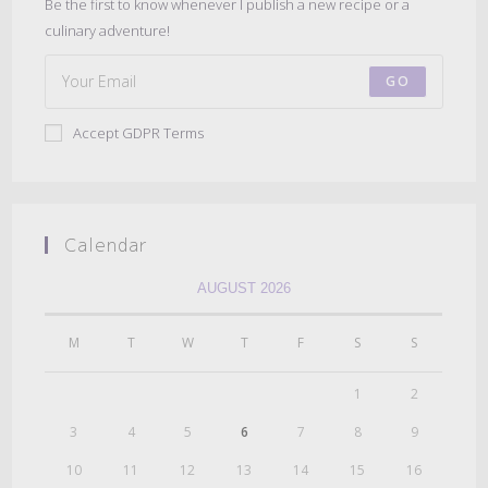
Be the first to know whenever I publish a new recipe or a
culinary adventure!
GO
Accept GDPR Terms
Calendar
AUGUST 2026
M
T
W
T
F
S
S
1
2
3
4
5
6
7
8
9
10
11
12
13
14
15
16