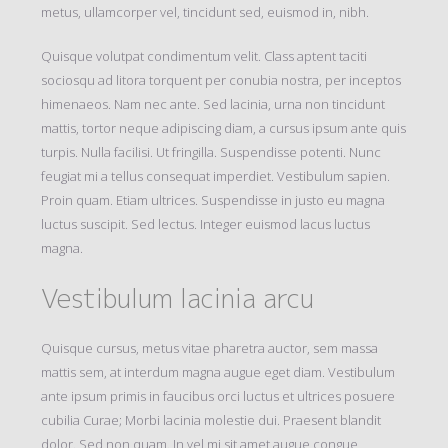
metus, ullamcorper vel, tincidunt sed, euismod in, nibh.
Quisque volutpat condimentum velit. Class aptent taciti
sociosqu ad litora torquent per conubia nostra, per inceptos
himenaeos. Nam nec ante. Sed lacinia, urna non tincidunt
mattis, tortor neque adipiscing diam, a cursus ipsum ante quis
turpis. Nulla facilisi. Ut fringilla. Suspendisse potenti. Nunc
feugiat mi a tellus consequat imperdiet. Vestibulum sapien.
Proin quam. Etiam ultrices. Suspendisse in justo eu magna
luctus suscipit. Sed lectus. Integer euismod lacus luctus
magna.
Vestibulum lacinia arcu
Quisque cursus, metus vitae pharetra auctor, sem massa
mattis sem, at interdum magna augue eget diam. Vestibulum
ante ipsum primis in faucibus orci luctus et ultrices posuere
cubilia Curae; Morbi lacinia molestie dui. Praesent blandit
dolor. Sed non quam. In vel mi sit amet augue congue