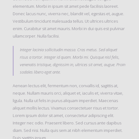
elementum. Morbi in ipsum sit amet pede facilisis laoreet.
Donec lacus nunc, viverra nec, blandit vel, egestas et, augue.
Vestibulum tincidunt malesuada tellus. Ut ultrices ultrices
enim. Curabitur sit amet mauris. Morbi in dui quis est pulvinar
ullamcorper. Nulla facilisi.
Integer lacinia sollicitudin massa. Cras metus. Sed aliquet
risus a tortor. Integer id quam. Morbi mi. Quisque nisl felis,
venenatis tristique, dignissim in, ultrices sit amet, augue. Proin
sodales libero eget ante.
Aenean lectus elit, fermentum non, convallis id, sagittis at,
neque. Nullam mauris orci, aliquet et, iaculis et, viverra vitae,
ligula. Nulla ut felis in purus aliquam imperdiet. Maecenas
aliquet mollis lectus. Vivamus consectetuer risus et tortor.
Lorem ipsum dolor sit amet, consectetur adipiscing elit.
Integer nec odio. Praesent libero. Sed cursus ante dapibus
diam. Sed nisi. Nulla quis sem at nibh elementum imperdiet.
Duis sagittis ipsum.