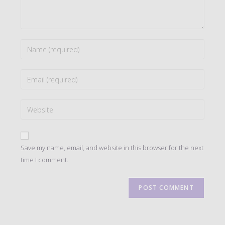
Enter
your
name
Enter
or
your
username
email
to
Enter
address
comment
your
to
website
comment
URL
Save my name, email, and website in this browser for the next
(optional)
time I comment.