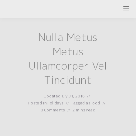
Skip
to
content
Nulla Metus
Metus
Ullamcorper Vel
Tincidunt
Updated
July 31, 2016
Posted in
Holidays
Tagged as
Food
0 Comments
2 mins read