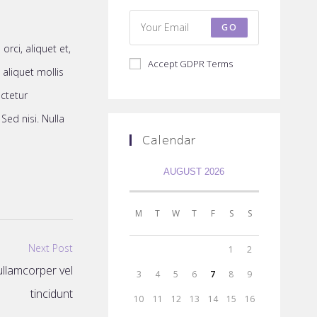
GO
orci, aliquet et,
Accept GDPR Terms
s aliquet mollis
ectetur
Sed nisi. Nulla
Calendar
AUGUST 2026
M
T
W
T
F
S
S
Next Post
1
2
llamcorper vel
3
4
5
6
7
8
9
tincidunt
10
11
12
13
14
15
16