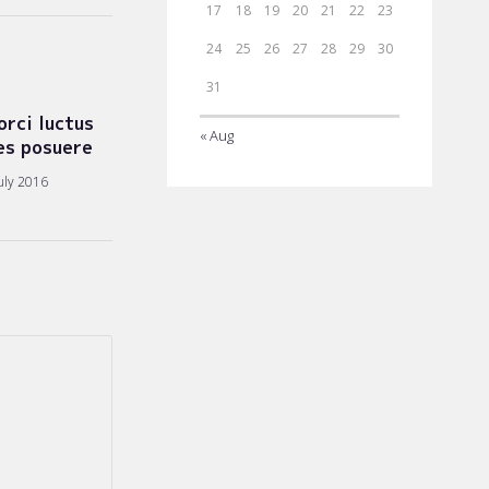
17
18
19
20
21
22
23
24
25
26
27
28
29
30
31
orci luctus
« Aug
es posuere
uly 2016