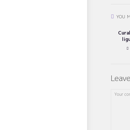
YOU M
Cura
lig
Leave
Comment