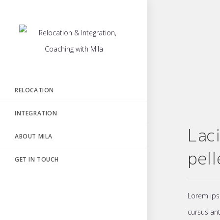
Skip
to
content
RELOCATION
INTEGRATION
Lac
ABOUT MILA
pel
GET IN TOUCH
Lorem ipsu
cursus ant