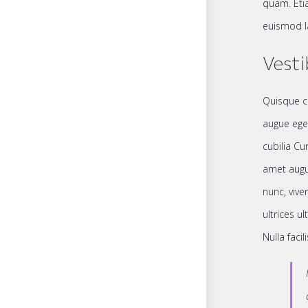
quam. Etia
euismod l
Vesti
Quisque c
augue eget
cubilia Cu
amet augu
nunc, vive
ultrices u
Nulla facili