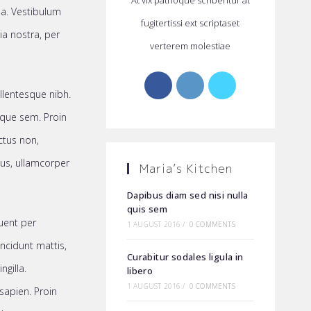
sa. Vestibulum
fugitertissi ext scriptaset
ia nostra, per
verterem molestiae
Opens
Opens
Opens
ellentesque nibh.
in
in
in
ique sem. Proin
a
a
a
uctus non,
new
new
new
tus, ullamcorper
Maria’s Kitchen
tab
tab
tab
Dapibus diam sed nisi nulla
quis sem
quent per
1 AUGUST 2016
/
0 COMMENTS
ncidunt mattis,
Curabitur sodales ligula in
ngilla.
libero
1 AUGUST 2016
/
0 COMMENTS
sapien. Proin