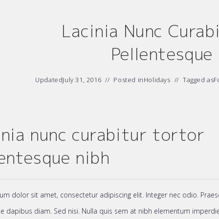
Lacinia Nunc Curab
Pellentesque
Updated
July 31, 2016
Posted in
Holidays
Tagged as
F
inia nunc curabitur tortor
lentesque nibh
m dolor sit amet, consectetur adipiscing elit. Integer nec odio. Praes
e dapibus diam. Sed nisi. Nulla quis sem at nibh elementum imperdiet