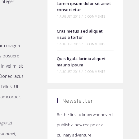
 Integer
Lorem ipsum dolor sit amet
consectetur
1 AUGUST 2016
/
0 COMMENTS
Cras metus sed aliquet
risus a tortor
1 AUGUST 2016
/
0 COMMENTS
rdum magna
es posuere
Quis ligula lacinia aliquet
mauris ipsum
In vel mi sit
1 AUGUST 2016
/
0 COMMENTS
 Donec lacus
tellus. Ut
ullamcorper.
Newsletter
Be the first to know whenever I
eger id
publish a new recipe or a
 sit amet,
culinary adventure!