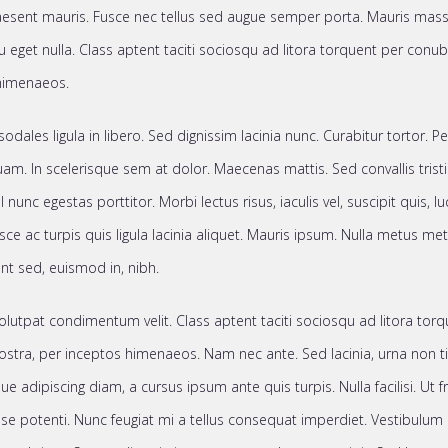
aesent mauris. Fusce nec tellus sed augue semper porta. Mauris mas
cu eget nulla. Class aptent taciti sociosqu ad litora torquent per conub
himenaeos.
sodales ligula in libero. Sed dignissim lacinia nunc. Curabitur tortor. P
m. In scelerisque sem at dolor. Maecenas mattis. Sed convallis trist
el nunc egestas porttitor. Morbi lectus risus, iaculis vel, suscipit quis, l
ce ac turpis quis ligula lacinia aliquet. Mauris ipsum. Nulla metus me
dunt sed, euismod in, nibh.
lutpat condimentum velit. Class aptent taciti sociosqu ad litora tor
stra, per inceptos himenaeos. Nam nec ante. Sed lacinia, urna non ti
ue adipiscing diam, a cursus ipsum ante quis turpis. Nulla facilisi. Ut fri
e potenti. Nunc feugiat mi a tellus consequat imperdiet. Vestibulum 