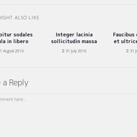
IGHT ALSO LIKE
bitur sodales
Integer lacinia
Faucibus 
ula in libero
sollicitudin massa
et ultric
1 August 2016
31 July 2016
31 J
 a Reply