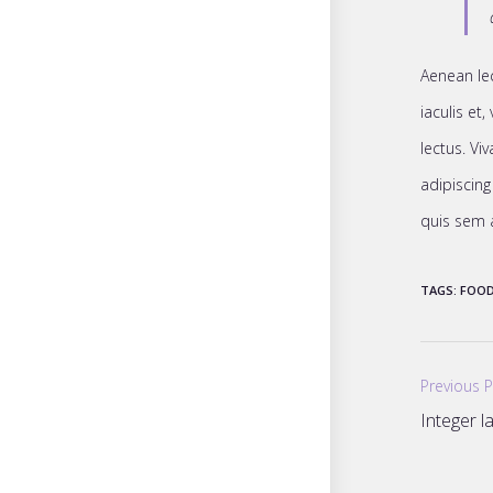
Aenean lec
iaculis et,
lectus. Vi
adipiscing
quis sem 
TAGS
:
FOO
Read
Previous 
more
Integer l
articles