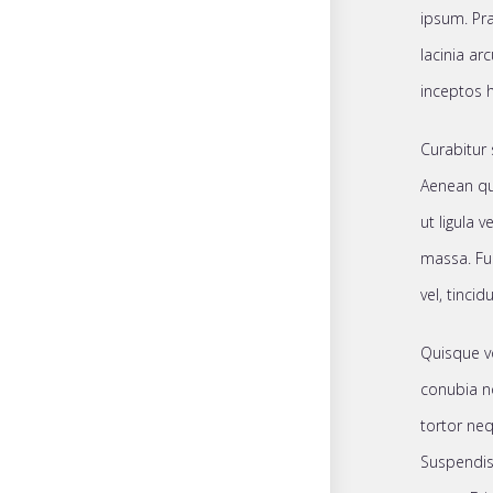
ipsum. Pr
lacinia ar
inceptos 
Curabitur 
Aenean qua
ut ligula v
massa. Fus
vel, tinci
Quisque vo
conubia no
tortor neq
Suspendiss