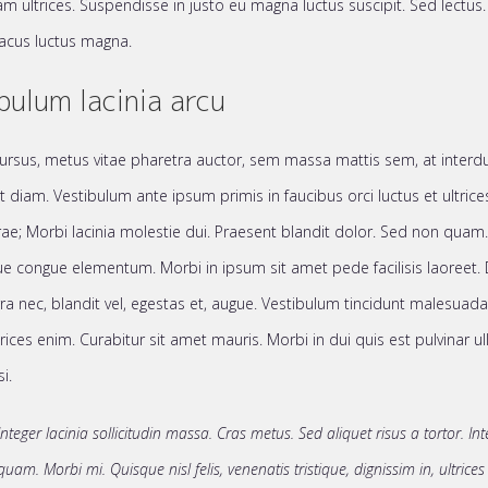
m ultrices. Suspendisse in justo eu magna luctus suscipit. Sed lectus.
acus luctus magna.
bulum lacinia arcu
ursus, metus vitae pharetra auctor, sem massa mattis sem, at inte
 diam. Vestibulum ante ipsum primis in faucibus orci luctus et ultric
rae; Morbi lacinia molestie dui. Praesent blandit dolor. Sed non quam. 
e congue elementum. Morbi in ipsum sit amet pede facilisis laoreet.
rra nec, blandit vel, egestas et, augue. Vestibulum tincidunt malesuada 
ltrices enim. Curabitur sit amet mauris. Morbi in dui quis est pulvinar 
si.
Integer lacinia sollicitudin massa. Cras metus. Sed aliquet risus a tortor. Int
quam. Morbi mi. Quisque nisl felis, venenatis tristique, dignissim in, ultrices