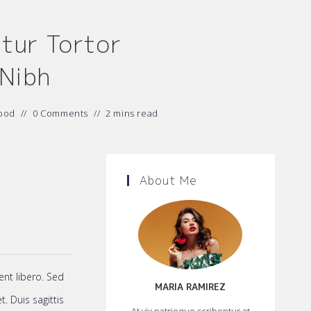
itur Tortor
 Nibh
ood
0 Comments
2 mins read
About Me
ent libero. Sed
MARIA RAMIREZ
. Duis sagittis
At vix patrioque scribentur at