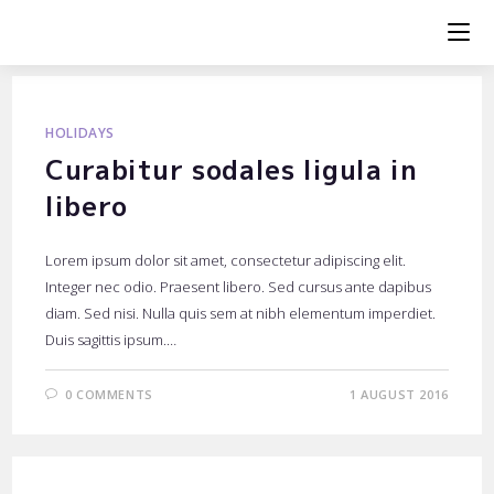
Skip
to
content
HOLIDAYS
Curabitur sodales ligula in
libero
Lorem ipsum dolor sit amet, consectetur adipiscing elit.
Integer nec odio. Praesent libero. Sed cursus ante dapibus
diam. Sed nisi. Nulla quis sem at nibh elementum imperdiet.
Duis sagittis ipsum.…
0 COMMENTS
1 AUGUST 2016