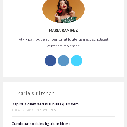
MARIA RAMIREZ
At vix patrioque scribentur at fugitertissi ext scriptaset
verterem molestiae
Opens
Opens
Opens
in
in
in
a
a
a
new
new
new
tab
tab
tab
Maria’s Kitchen
Dapibus diam sed nisi nulla quis sem
1 AUGUST 2016
/
0 COMMENTS
Curabitur sodales ligula in libero