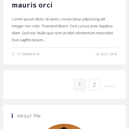
mauris orci
Lorem ipsum dolor sit amet, consectetur adipiscing elit.
Integer nec odio. Praesent libero. Sed cursus ante dapibus
diam. Sed nisi. Nulla quis sem at nibh elementum imperdiet.
Duis sagittis ipsum.…
0 COMMENTS
31 JULY 2016
1
2
Go to the
About Me