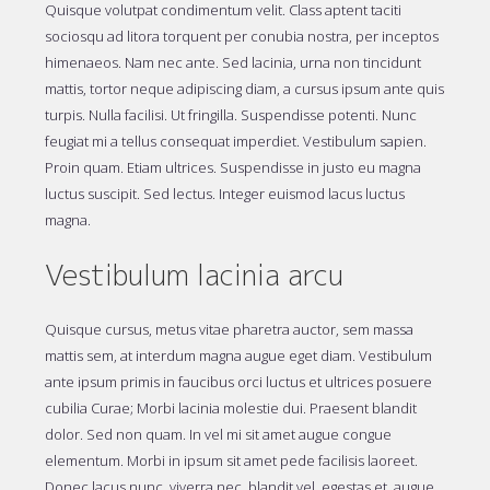
Quisque volutpat condimentum velit. Class aptent taciti
sociosqu ad litora torquent per conubia nostra, per inceptos
himenaeos. Nam nec ante. Sed lacinia, urna non tincidunt
mattis, tortor neque adipiscing diam, a cursus ipsum ante quis
turpis. Nulla facilisi. Ut fringilla. Suspendisse potenti. Nunc
feugiat mi a tellus consequat imperdiet. Vestibulum sapien.
Proin quam. Etiam ultrices. Suspendisse in justo eu magna
luctus suscipit. Sed lectus. Integer euismod lacus luctus
magna.
Vestibulum lacinia arcu
Quisque cursus, metus vitae pharetra auctor, sem massa
mattis sem, at interdum magna augue eget diam. Vestibulum
ante ipsum primis in faucibus orci luctus et ultrices posuere
cubilia Curae; Morbi lacinia molestie dui. Praesent blandit
dolor. Sed non quam. In vel mi sit amet augue congue
elementum. Morbi in ipsum sit amet pede facilisis laoreet.
Donec lacus nunc, viverra nec, blandit vel, egestas et, augue.