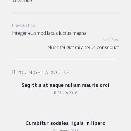
TAGS
:
FOOD
Read
Previous Post
more
Integer euismod lacus luctus magna
articles
Next Post
Nunc feugiat mi a tellus consequat
YOU MIGHT ALSO LIKE
Sagittis at neque nullam mauris orci
31 July 2016
Curabitur sodales ligula in libero
1 August 2016