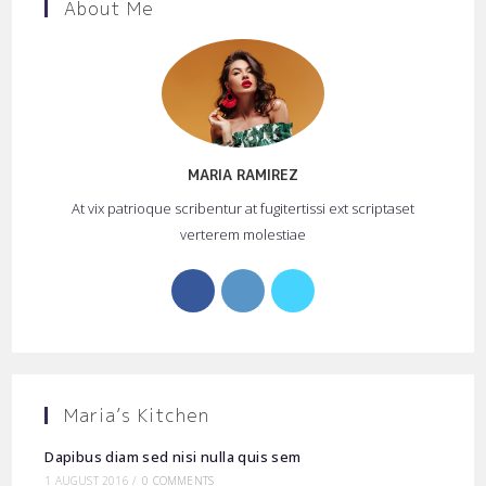
About Me
MARIA RAMIREZ
At vix patrioque scribentur at fugitertissi ext scriptaset
verterem molestiae
Opens
Opens
Opens
in
in
in
a
a
a
new
new
new
tab
tab
tab
Maria’s Kitchen
Dapibus diam sed nisi nulla quis sem
1 AUGUST 2016
/
0 COMMENTS