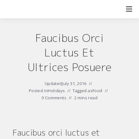
Skip
to
content
Faucibus Orci
Luctus Et
Ultrices Posuere
Updated
July 31, 2016
Posted in
Holidays
Tagged as
Food
0 Comments
2 mins read
Faucibus orci luctus et