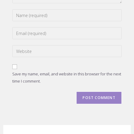
Enter
your
name
Enter
or
your
username
email
to
Enter
address
comment
your
to
website
comment
URL
Save my name, email, and website in this browser for the next
(optional)
time I comment.