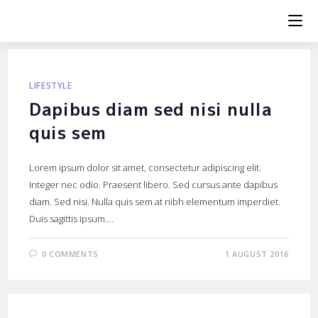
Skip
to
content
LIFESTYLE
Dapibus diam sed nisi nulla
quis sem
Lorem ipsum dolor sit amet, consectetur adipiscing elit.
Integer nec odio. Praesent libero. Sed cursus ante dapibus
diam. Sed nisi. Nulla quis sem at nibh elementum imperdiet.
Duis sagittis ipsum.…
0 COMMENTS
1 AUGUST 2016