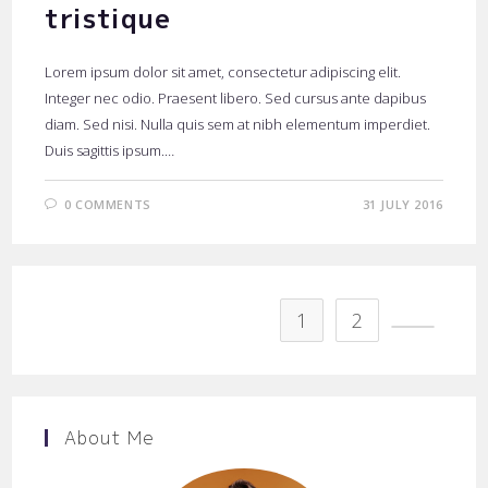
tristique
Lorem ipsum dolor sit amet, consectetur adipiscing elit.
Integer nec odio. Praesent libero. Sed cursus ante dapibus
diam. Sed nisi. Nulla quis sem at nibh elementum imperdiet.
Duis sagittis ipsum.…
0 COMMENTS
31 JULY 2016
1
2
Go to the
About Me