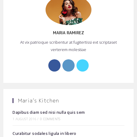
MARIA RAMIREZ
At vix patrioque scribentur at fugitertissi ext scriptaset
verterem molestiae
Opens
Opens
Opens
in
in
in
a
a
a
new
new
new
tab
tab
tab
Maria’s Kitchen
Dapibus diam sed nisi nulla quis sem
1 AUGUST 2016
/
0 COMMENTS
Curabitur sodales ligula in libero