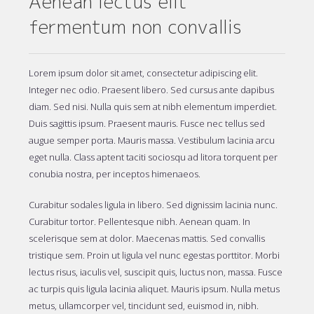
Aenean lectus elit
fermentum non convallis
Lorem ipsum dolor sit amet, consectetur adipiscing elit.
Integer nec odio. Praesent libero. Sed cursus ante dapibus
diam. Sed nisi. Nulla quis sem at nibh elementum imperdiet.
Duis sagittis ipsum. Praesent mauris. Fusce nec tellus sed
augue semper porta. Mauris massa. Vestibulum lacinia arcu
eget nulla. Class aptent taciti sociosqu ad litora torquent per
conubia nostra, per inceptos himenaeos.
Curabitur sodales ligula in libero. Sed dignissim lacinia nunc.
Curabitur tortor. Pellentesque nibh. Aenean quam. In
scelerisque sem at dolor. Maecenas mattis. Sed convallis
tristique sem. Proin ut ligula vel nunc egestas porttitor. Morbi
lectus risus, iaculis vel, suscipit quis, luctus non, massa. Fusce
ac turpis quis ligula lacinia aliquet. Mauris ipsum. Nulla metus
metus, ullamcorper vel, tincidunt sed, euismod in, nibh.