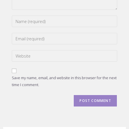
Enter
your
name
Enter
or
your
username
email
to
Enter
address
comment
your
to
website
comment
URL
Save my name, email, and website in this browser for the next
(optional)
time I comment.