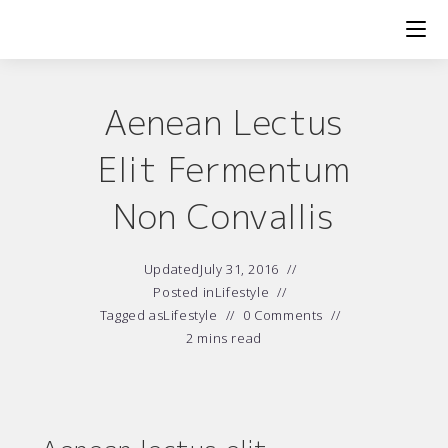
Skip
to
content
Aenean Lectus
Elit Fermentum
Non Convallis
Updated
July 31, 2016
Posted in
Lifestyle
Tagged as
Lifestyle
0 Comments
2 mins read