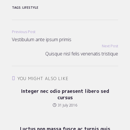
TAGS
:
LIFESTYLE
Read
Previous Post
more
Vestibulum ante ipsum primis
articles
Next Post
Quisque nisl felis venenatis tristique
YOU MIGHT ALSO LIKE
Integer nec odio praesent libero sed
cursus
31 July 2016
Luctus non massa fusce ac turpis quis