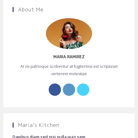
About Me
MARIA RAMIREZ
At vix patrioque scribentur at fugitertissi ext scriptaset
verterem molestiae
Opens
Opens
Opens
in
in
in
a
a
a
new
new
new
tab
tab
tab
Maria’s Kitchen
Dapibus diam sed nisi nulla quis sem