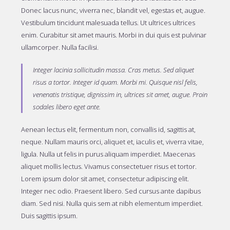
Donec lacus nunc, viverra nec, blandit vel, egestas et, augue.
Vestibulum tincidunt malesuada tellus. Ut ultrices ultrices
enim. Curabitur sit amet mauris. Morbi in dui quis est pulvinar
ullamcorper. Nulla facilisi.
Integer lacinia sollicitudin massa. Cras metus. Sed aliquet
risus a tortor. Integer id quam. Morbi mi. Quisque nisl felis,
venenatis tristique, dignissim in, ultrices sit amet, augue. Proin
sodales libero eget ante.
Aenean lectus elit, fermentum non, convallis id, sagittis at,
neque. Nullam mauris orci, aliquet et, iaculis et, viverra vitae,
ligula. Nulla ut felis in purus aliquam imperdiet. Maecenas
aliquet mollis lectus. Vivamus consectetuer risus et tortor.
Lorem ipsum dolor sit amet, consectetur adipiscing elit.
Integer nec odio. Praesent libero. Sed cursus ante dapibus
diam. Sed nisi. Nulla quis sem at nibh elementum imperdiet.
Duis sagittis ipsum.