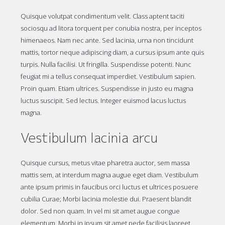
Quisque volutpat condimentum velit. Class aptent taciti
sociosqu ad litora torquent per conubia nostra, per inceptos
himenaeos. Nam nec ante. Sed lacinia, urna non tincidunt
mattis, tortor neque adipiscing diam, a cursus ipsum ante quis
turpis. Nulla facilisi. Ut fringilla. Suspendisse potenti. Nunc
feugiat mi a tellus consequat imperdiet. Vestibulum sapien.
Proin quam. Etiam ultrices. Suspendisse in justo eu magna
luctus suscipit. Sed lectus. Integer euismod lacus luctus
magna.
Vestibulum lacinia arcu
Quisque cursus, metus vitae pharetra auctor, sem massa
mattis sem, at interdum magna augue eget diam. Vestibulum
ante ipsum primis in faucibus orci luctus et ultrices posuere
cubilia Curae; Morbi lacinia molestie dui. Praesent blandit
dolor. Sed non quam. In vel mi sit amet augue congue
elementum. Morbi in ipsum sit amet pede facilisis laoreet.